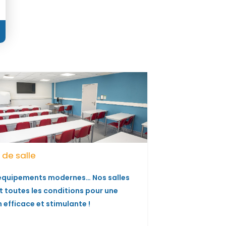
 de salle
Fermeture de 
Rentrée sept
 équipements modernes… Nos salles
En raison de cir
t toutes les conditions pour une
CAP AEPE ne sera
 efficace et stimulante !